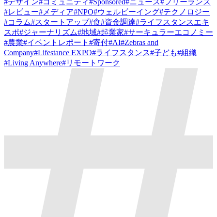
#
デザイン
#
コミュニティ
#
Sponsored
#
ニュース
#
フリーランス
#
レビュー
#
メディア
#
NPO
#
ウェルビーイング
#
テクノロジー
#
コラム
#
スタートアップ
#
食
#
資金調達
#
ライフスタンスエキ
スポ
#
ジャーナリズム
#
地域
#
起業家
#
サーキュラーエコノミー
#
農業
#
イベントレポート
#
寄付
#
AI
#
Zebras and
Company
#
Lifestance EXPO
#
ライフスタンス
#
子ども
#
組織
#
Living Anywhere
#
リモートワーク