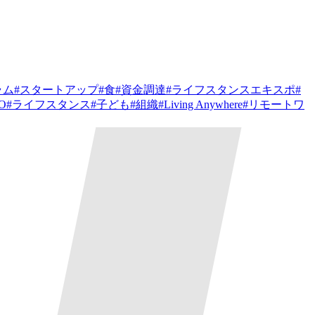
ラム
#
スタートアップ
#
食
#
資金調達
#
ライフスタンスエキスポ
#
PO
#
ライフスタンス
#
子ども
#
組織
#
Living Anywhere
#
リモートワ