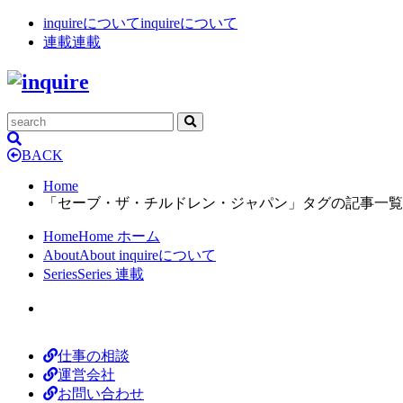
inquireについて
inquireについて
連載
連載
BACK
Home
「セーブ・ザ・チルドレン・ジャパン」タグの記事一覧
Home
Home
ホーム
About
About
inquireについて
Series
Series
連載
仕事の相談
運営会社
お問い合わせ