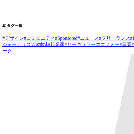
タグ一覧
#
デザイン
#
コミュニティ
#
Sponsored
#
ニュース
#
フリーランス
#
ジャーナリズム
#
地域
#
起業家
#
サーキュラーエコノミー
#
農業
#
ーク