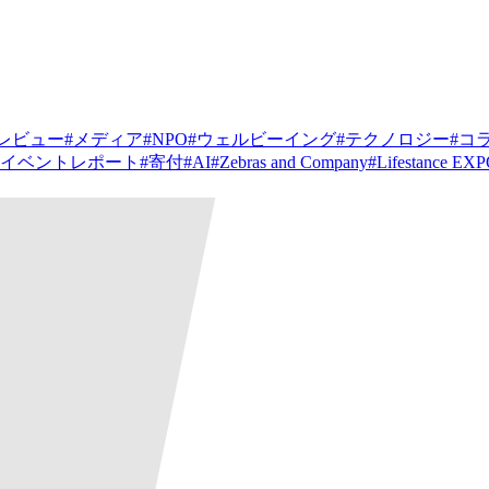
レビュー
#
メディア
#
NPO
#
ウェルビーイング
#
テクノロジー
#
コ
イベントレポート
#
寄付
#
AI
#
Zebras and Company
#
Lifestance EX