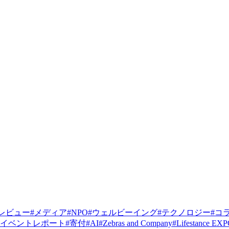
レビュー
#
メディア
#
NPO
#
ウェルビーイング
#
テクノロジー
#
コ
イベントレポート
#
寄付
#
AI
#
Zebras and Company
#
Lifestance EX