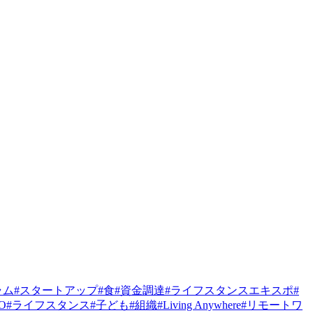
ラム
#
スタートアップ
#
食
#
資金調達
#
ライフスタンスエキスポ
#
PO
#
ライフスタンス
#
子ども
#
組織
#
Living Anywhere
#
リモートワ