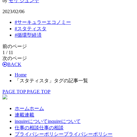
by
モリ ジュンヤ
2023/02/06
#
サーキュラーエコノミー
#
スタティスタ
#
循環型経済
前のページ
1 / 1
1
次のページ
BACK
Home
「スタティスタ」タグの記事一覧
PAGE TOP
PAGE TOP
ホーム
ホーム
連載
連載
inquireについて
inquireについて
仕事の相談
仕事の相談
プライバシーポリシー
プライバシーポリシー