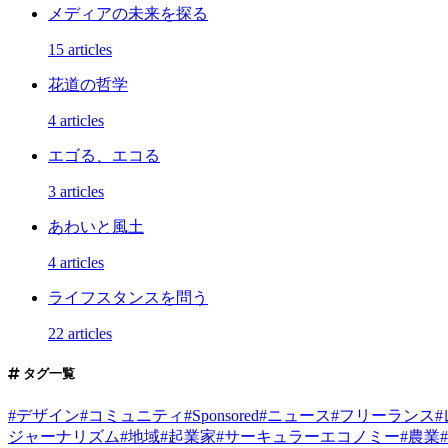
メディアの未来を探る
15 articles
花道の哲学
4 articles
エゴる、エコる
3 articles
あわいと風土
4 articles
ライフスタンスを問う
22 articles
タグ一覧
#
デザイン
#
コミュニティ
#
Sponsored
#
ニュース
#
フリーランス
#
ジャーナリズム
#
地域
#
起業家
#
サーキュラーエコノミー
#
農業
#