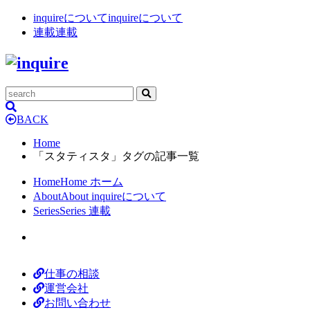
inquireについて
inquireについて
連載
連載
BACK
Home
「スタティスタ」タグの記事一覧
Home
Home
ホーム
About
About
inquireについて
Series
Series
連載
仕事の相談
運営会社
お問い合わせ