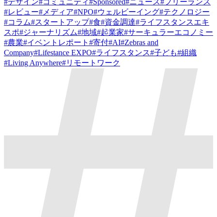
#
デザイン
#
コミュニティ
#
Sponsored
#
ニュース
#
フリーランス
#
レビュー
#
メディア
#
NPO
#
ウェルビーイング
#
テクノロジー
#
コラム
#
スタートアップ
#
食
#
資金調達
#
ライフスタンスエキ
スポ
#
ジャーナリズム
#
地域
#
起業家
#
サーキュラーエコノミー
#
農業
#
イベントレポート
#
寄付
#
AI
#
Zebras and
Company
#
Lifestance EXPO
#
ライフスタンス
#
子ども
#
組織
#
Living Anywhere
#
リモートワーク