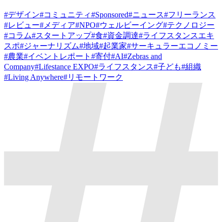
#
デザイン
#
コミュニティ
#
Sponsored
#
ニュース
#
フリーランス
#
レビュー
#
メディア
#
NPO
#
ウェルビーイング
#
テクノロジー
#
コラム
#
スタートアップ
#
食
#
資金調達
#
ライフスタンスエキ
スポ
#
ジャーナリズム
#
地域
#
起業家
#
サーキュラーエコノミー
#
農業
#
イベントレポート
#
寄付
#
AI
#
Zebras and
Company
#
Lifestance EXPO
#
ライフスタンス
#
子ども
#
組織
#
Living Anywhere
#
リモートワーク