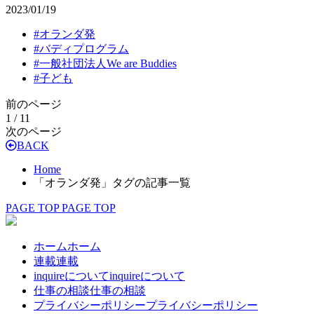
2023/01/19
#
オランダ発
#
バディプログラム
#
一般社団法人We are Buddies
#
子ども
前のページ
1 / 1
1
次のページ
BACK
Home
「オランダ発」タグの記事一覧
PAGE TOP
PAGE TOP
ホーム
ホーム
連載
連載
inquireについて
inquireについて
仕事の相談
仕事の相談
プライバシーポリシー
プライバシーポリシー