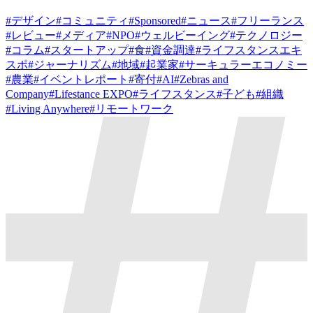
#
デザイン
#
コミュニティ
#
Sponsored
#
ニュース
#
フリーランス
#
レビュー
#
メディア
#
NPO
#
ウェルビーイング
#
テクノロジー
#
コラム
#
スタートアップ
#
食
#
資金調達
#
ライフスタンスエキ
スポ
#
ジャーナリズム
#
地域
#
起業家
#
サーキュラーエコノミー
#
農業
#
イベントレポート
#
寄付
#
AI
#
Zebras and
Company
#
Lifestance EXPO
#
ライフスタンス
#
子ども
#
組織
#
Living Anywhere
#
リモートワーク