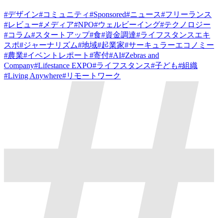
#
デザイン
#
コミュニティ
#
Sponsored
#
ニュース
#
フリーランス
#
レビュー
#
メディア
#
NPO
#
ウェルビーイング
#
テクノロジー
#
コラム
#
スタートアップ
#
食
#
資金調達
#
ライフスタンスエキ
スポ
#
ジャーナリズム
#
地域
#
起業家
#
サーキュラーエコノミー
#
農業
#
イベントレポート
#
寄付
#
AI
#
Zebras and
Company
#
Lifestance EXPO
#
ライフスタンス
#
子ども
#
組織
#
Living Anywhere
#
リモートワーク