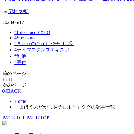
by
栗村 智弘
2023/05/17
#
Lifestance EXPO
#
Sponsored
#
まほうのだがしやチロル堂
#
ライフスタンスエキスポ
#
利他
#
寄付
前のページ
1 / 1
1
次のページ
BACK
Home
「まほうのだがしやチロル堂」タグの記事一覧
PAGE TOP
PAGE TOP