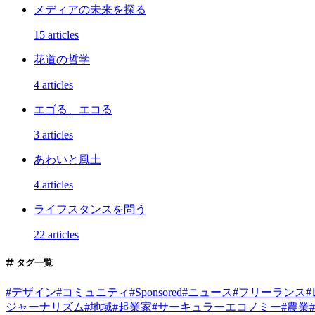
メディアの未来を探る
15 articles
花道の哲学
4 articles
エゴる、エコる
3 articles
あわいと風土
4 articles
ライフスタンスを問う
22 articles
タグ一覧
#
デザイン
#
コミュニティ
#
Sponsored
#
ニュース
#
フリーランス
#
ジャーナリズム
#
地域
#
起業家
#
サーキュラーエコノミー
#
農業
#