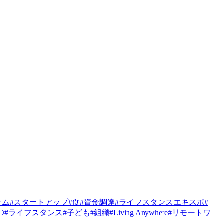
ラム
#
スタートアップ
#
食
#
資金調達
#
ライフスタンスエキスポ
#
PO
#
ライフスタンス
#
子ども
#
組織
#
Living Anywhere
#
リモートワ