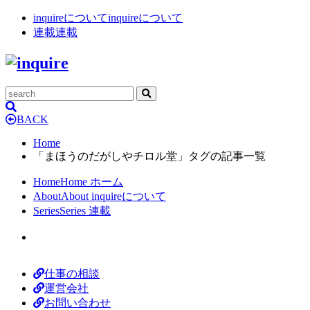
inquireについて
inquireについて
連載
連載
BACK
Home
「まほうのだがしやチロル堂」タグの記事一覧
Home
Home
ホーム
About
About
inquireについて
Series
Series
連載
仕事の相談
運営会社
お問い合わせ