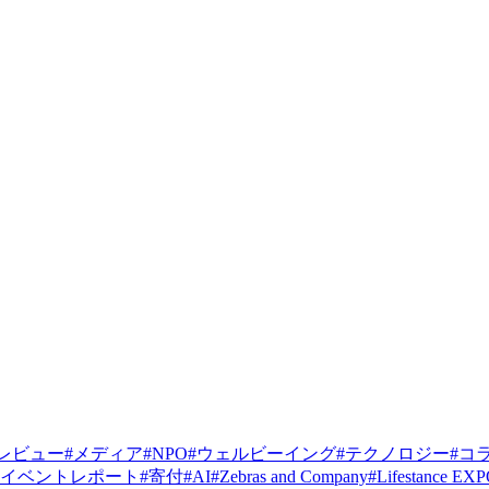
レビュー
#
メディア
#
NPO
#
ウェルビーイング
#
テクノロジー
#
コ
イベントレポート
#
寄付
#
AI
#
Zebras and Company
#
Lifestance EX