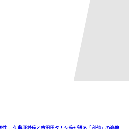
容性──伊藤亜紗氏と吉田田タカシ氏が語る「利他」の姿勢