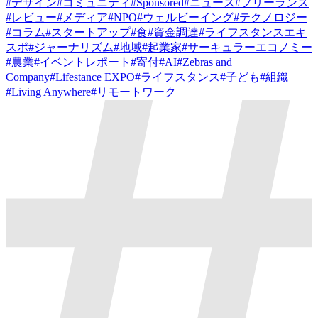
#
デザイン
#
コミュニティ
#
Sponsored
#
ニュース
#
フリーランス
#
レビュー
#
メディア
#
NPO
#
ウェルビーイング
#
テクノロジー
#
コラム
#
スタートアップ
#
食
#
資金調達
#
ライフスタンスエキ
スポ
#
ジャーナリズム
#
地域
#
起業家
#
サーキュラーエコノミー
#
農業
#
イベントレポート
#
寄付
#
AI
#
Zebras and
Company
#
Lifestance EXPO
#
ライフスタンス
#
子ども
#
組織
#
Living Anywhere
#
リモートワーク