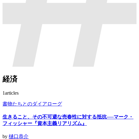
経済
1
articles
書物たちとのダイアローグ
生きること、その不可避な売春性に対する抵抗──マーク・
フィッシャー『資本主義リアリズム』
by
樋口恭介