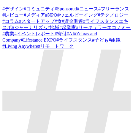
#
デザイン
#
コミュニティ
#
Sponsored
#
ニュース
#
フリーランス
#
レビュー
#
メディア
#
NPO
#
ウェルビーイング
#
テクノロジー
#
コラム
#
スタートアップ
#
食
#
資金調達
#
ライフスタンスエキ
スポ
#
ジャーナリズム
#
地域
#
起業家
#
サーキュラーエコノミー
#
農業
#
イベントレポート
#
寄付
#
AI
#
Zebras and
Company
#
Lifestance EXPO
#
ライフスタンス
#
子ども
#
組織
#
Living Anywhere
#
リモートワーク