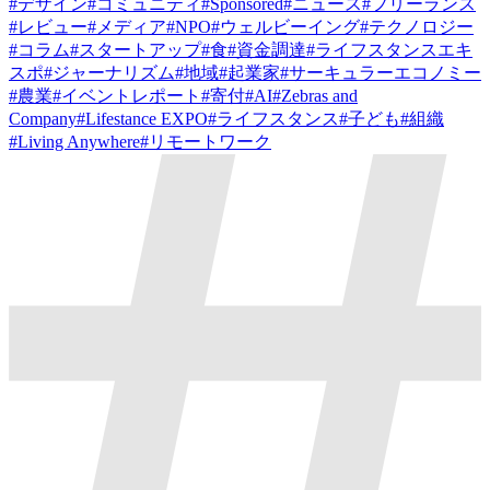
#
デザイン
#
コミュニティ
#
Sponsored
#
ニュース
#
フリーランス
#
レビュー
#
メディア
#
NPO
#
ウェルビーイング
#
テクノロジー
#
コラム
#
スタートアップ
#
食
#
資金調達
#
ライフスタンスエキ
スポ
#
ジャーナリズム
#
地域
#
起業家
#
サーキュラーエコノミー
#
農業
#
イベントレポート
#
寄付
#
AI
#
Zebras and
Company
#
Lifestance EXPO
#
ライフスタンス
#
子ども
#
組織
#
Living Anywhere
#
リモートワーク