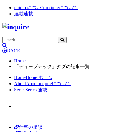
inquireについて
inquireについて
連載
連載
BACK
Home
「ディープテック」タグの記事一覧
Home
Home
ホーム
About
About
inquireについて
Series
Series
連載
仕事の相談