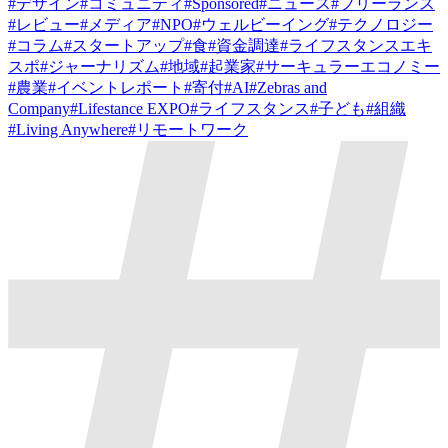
#
デザイン
#
コミュニティ
#
Sponsored
#
ニュース
#
フリーランス
#
レビュー
#
メディア
#
NPO
#
ウェルビーイング
#
テクノロジー
#
コラム
#
スタートアップ
#
食
#
資金調達
#
ライフスタンスエキ
スポ
#
ジャーナリズム
#
地域
#
起業家
#
サーキュラーエコノミー
#
農業
#
イベントレポート
#
寄付
#
AI
#
Zebras and
Company
#
Lifestance EXPO
#
ライフスタンス
#
子ども
#
組織
#
Living Anywhere
#
リモートワーク