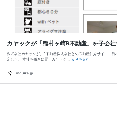
カヤックが「稲村ヶ崎R不動産」を子会社
株式会社カヤックが、R不動産株式会社との不動産仲介サイト「稲
カ
定した。 本社を鎌倉に置くカヤック …
続きを読む
ヤ
ッ
inquire.jp
ク
が
「稲
村
ヶ
崎
R
不